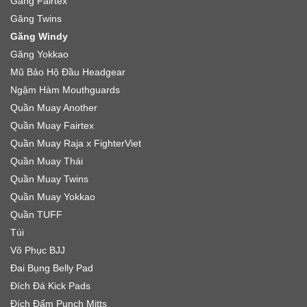
Găng Fairtex
Găng Twins
Găng Windy
Găng Yokkao
Mũ Bảo Hộ Đầu Headgear
Ngậm Hàm Mouthguards
Quần Muay Another
Quần Muay Fairtex
Quần Muay Raja x FighterViet
Quần Muay Thái
Quần Muay Twins
Quần Muay Yokkao
Quần TUFF
Túi
Võ Phục BJJ
Đai Bụng Belly Pad
Đích Đá Kick Pads
Đích Đấm Punch Mitts