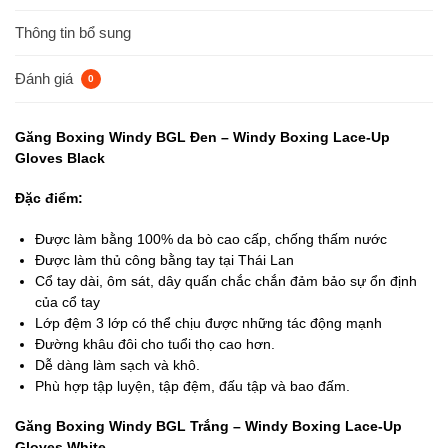
Thông tin bổ sung
Đánh giá
0
Găng Boxing Windy BGL Đen – Windy Boxing Lace-Up
Gloves Black
Đặc điểm:
Được làm bằng 100% da bò cao cấp, chống thấm nước
Được làm thủ công bằng tay tại Thái Lan
Cổ tay dài, ôm sát, dây quấn chắc chắn đảm bảo sự ổn định
của cổ tay
Lớp đệm 3 lớp có thể chịu được những tác động mạnh
Đường khâu đôi cho tuổi thọ cao hơn.
Dễ dàng làm sạch và khô.
Phù hợp t
ập luyện, tập đệm, đấu tập và bao đấm.
Găng Boxing Windy BGL Trắng – Windy Boxing Lace-Up
Gloves White