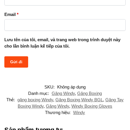
Email
*
Lưu tên của tôi, email, và trang web trong trình duyệt này
cho lần bình luận kế tiếp của tôi.
SKU:
Không áp dụng
Danh mục:
Găng Windy
,
Găng Boxing
Thẻ:
găng boxing Windy
,
Găng Boxing Windy BGL
,
Găng Tay
Boxing Windy
,
Găng Windy
,
Windy Boxing Gloves
Thương hiệu:
Windy
Sản phẩm tương tự