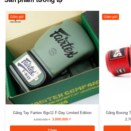
Giảm giá!
Giảm giá!
Găng Tay Fairtex Bgv11 F-Day Limited Edition
Găng Boxing T
3.000.000
₫
2.7
3.500.000
₫
Chọn