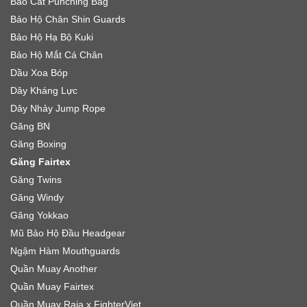
Bao Cát Punching Bag
Bảo Hộ Chân Shin Guards
Bảo Hộ Hạ Bộ Kuki
Bảo Hộ Mắt Cá Chân
Dầu Xoa Bóp
Dây Kháng Lực
Dây Nhảy Jump Rope
Găng BN
Găng Boxing
Găng Fairtex
Găng Twins
Găng Windy
Găng Yokkao
Mũ Bảo Hộ Đầu Headgear
Ngậm Hàm Mouthguards
Quần Muay Another
Quần Muay Fairtex
Quần Muay Raja x FighterViet