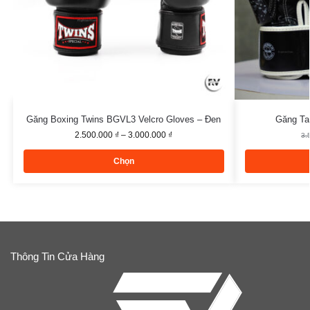
Găng Boxing Twins BGVL3 Velcro Gloves – Đen
Găng Ta
2.500.000
₫
–
3.000.000
₫
3.
Chọn
Thông Tin Cửa Hàng