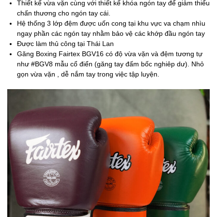
Thiết kế vừa vặn cùng với thiết kế khóa ngón tay để giảm thiểu
chấn thương cho ngón tay cái.
Hệ thống 3 lớp đệm được uốn cong tại khu vực va chạm nhìu
ngay phần các ngón tay nhằm bảo vệ các khớp đầu ngón tay
Được làm thủ công tại Thái Lan
Găng Boxing Fairtex BGV16 có độ vừa vặn và đệm tương tự
như #BGV8 mẫu cổ điển (găng tay đấm bốc nghiêp dư). Nhỏ
gọn vừa vặn , dễ nắm tay trong việc tập luyện.