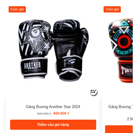
Giảm giá!
Giảm giá!
Găng Boxing Another Star 2024
Găng Boxing 
400.000
₫
500.000
₫
2.5
Thêm vào giỏ hàng