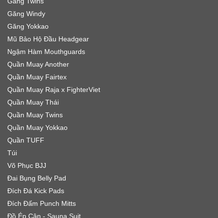
Găng Twins
Găng Windy
Găng Yokkao
Mũ Bảo Hộ Đầu Headgear
Ngậm Hàm Mouthguards
Quần Muay Another
Quần Muay Fairtex
Quần Muay Raja x FighterViet
Quần Muay Thái
Quần Muay Twins
Quần Muay Yokkao
Quần TUFF
Túi
Võ Phục BJJ
Đai Bụng Belly Pad
Đích Đá Kick Pads
Đích Đấm Punch Mitts
Đồ Ép Cân - Sauna Suit