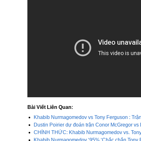
Bài Viết Liên Quan:
Khabib Nurmagomedov vs Tony Ferguson : Trận
Dustin Poirier dự đoán trận Conor McGregor vs
CHÍNH THỨC: Khabib Nurmagomedov vs. Tony Fe
Khabib Nurmagomedov ‘95% ‘Chắc chắn Tony Fer