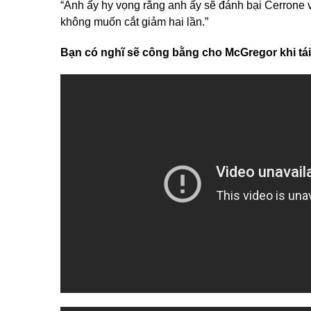
“Anh ấy hy vọng rằng anh ấy sẽ đánh bại Cerrone v
không muốn cắt giảm hai lần.”
Bạn có nghĩ sẽ công bằng cho McGregor khi t