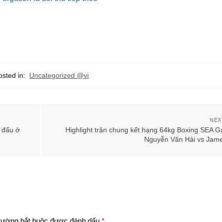
osted in:
Uncategorized @vi
NEX
n đấu ở
Highlight trận chung kết hạng 64kg Boxing SEA 
Nguyễn Văn Hải vs Jame
rường bắt buộc được đánh dấu
*