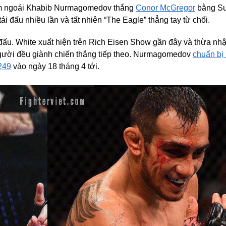
ăm ngoái Khabib Nurmagomedov thắng
Conor McGregor
bằng Su
ái đấu nhiều lần và tất nhiên “The Eagle” thẳng tay từ chối.
 đấu. White xuất hiện trên Rich Eisen Show gần đây và thừa nh
i người đều giành chiến thắng tiếp theo. Nurmagomedov
chuẩn bị
249
vào ngày 18 tháng 4 tới.