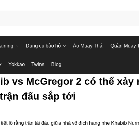
aining
Dụng cụ bảo hộ
Áo Muay Thái
Quần Muay 
x
Yokkao
Twins
Blog
ib vs McGregor 2 có thể xảy 
trận đấu sắp tới
tiết lộ rằng trận tái đấu giữa nhà vô địch hạng nhẹ Khabib N