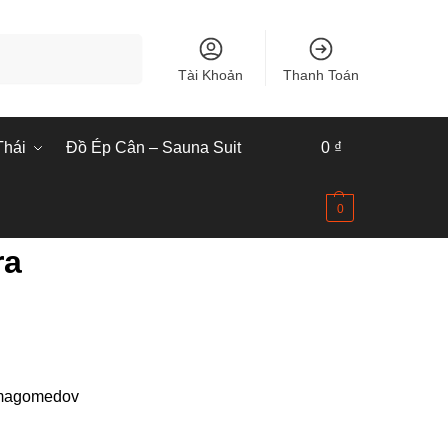
Tìm kiếm
Tài Khoản
Thanh Toán
Thái
Đồ Ép Cân – Sauna Suit
0
₫
0
ra
urmagomedov