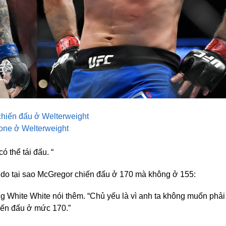
 chiến đấu ở Welterweight
rone ở Welterweight
có thể tái đấu. “
ý do tại sao McGregor chiến đấu ở 170 mà không ở 155:
g White White nói thêm. “Chủ yếu là vì anh ta không muốn phải
iến đấu ở mức 170.”