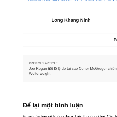
Long Khang Ninh
P
PREVIOUS ARTICLE
Joe Rogan tiết lộ lý do tại sao Conor McGregor chiế
Welterweight
Để lại một bình luận
Email của bạn sẽ không được hiển thị công khai.
Các t