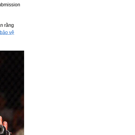
bmission
ận rằng
 bảo vệ