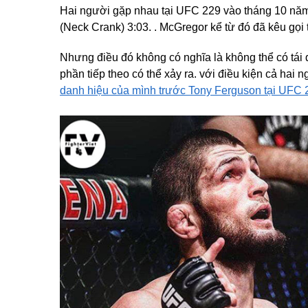
Hai người gặp nhau tại UFC 229 vào tháng 10 n
(Neck Crank) 3:03. . McGregor kể từ đó đã kêu gọi t
Nhưng điều đó không có nghĩa là không thể có tái
phần tiếp theo có thể xảy ra. với điều kiện cả ha
danh hiệu của mình trước Tony Ferguson tại UFC 