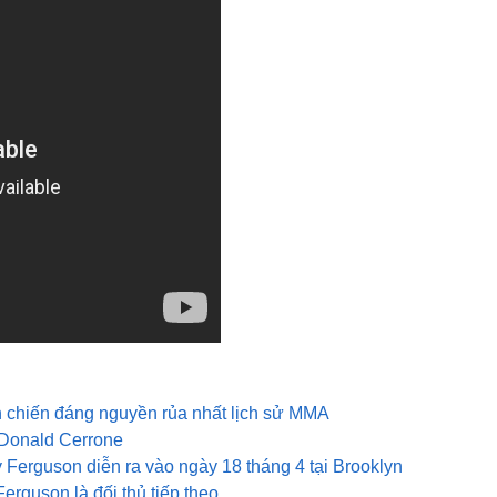
 chiến đáng nguyền rủa nhất lịch sử MMA
 Donald Cerrone
rguson diễn ra vào ngày 18 tháng 4 tại Brooklyn
guson là đối thủ tiếp theo