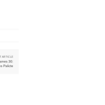
T ARTICLE
Games 30:
s Palicte