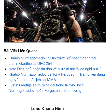
Bài Viết Liên Quan:
Khabib Nurmagomedov tự tin trước kế hoạch đánh bại
Justin Gaethje tại UFC 254
Nate Diaz phủ nhận tin đồn về hưu: Ai nói tôi đã nghỉ hưu?
Khabib Nurmagomedov vs Tony Ferguson : Trận chiến đáng
nguyền rủa nhất lịch sử MMA
Justin Gaethje sẽ thượng đài trong trường hợp
Nurmagomedov hoặc Ferguson chấn thương
Long Khang Ninh