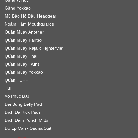
Găng Yokkao
Mũ Bảo Hộ Đầu Headgear
Ngậm Hàm Mouthguards
Quần Muay Another
Quần Muay Fairtex
Quần Muay Raja x FighterViet
Quần Muay Thái
Quần Muay Twins
Quần Muay Yokkao
Quần TUFF
Túi
Võ Phục BJJ
Đai Bụng Belly Pad
Đích Đá Kick Pads
Đích Đấm Punch Mitts
Đồ Ép Cân - Sauna Suit