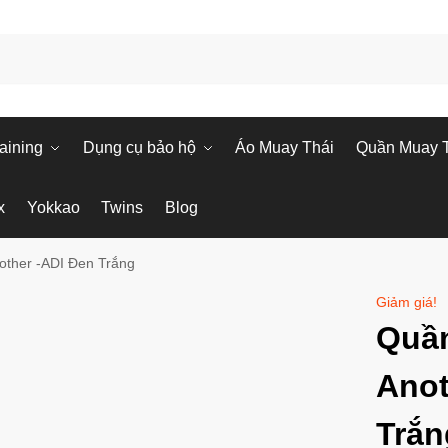
aining
Dụng cụ bảo hộ
Áo Muay Thái
Quần Muay 
x
Yokkao
Twins
Blog
other -ADI Đen Trắng
Giảm giá!
Quần
Anot
Trắn