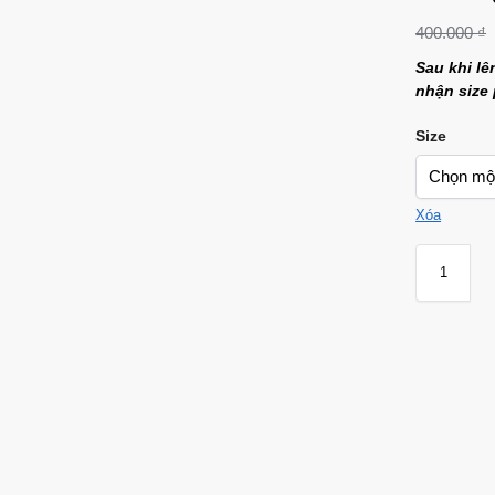
400.000
₫
Sau khi lê
nhận size
Size
Xóa