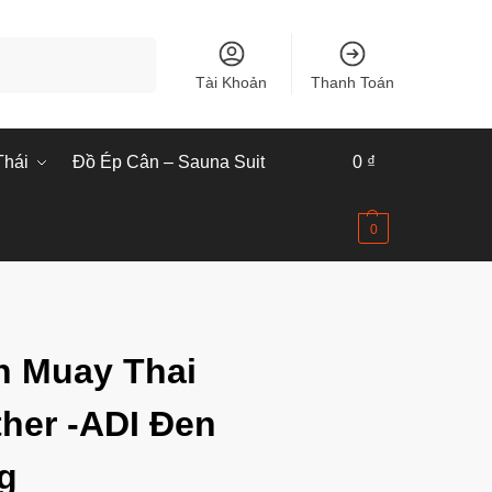
Tìm kiếm
Tài Khoản
Thanh Toán
Thái
Đồ Ép Cân – Sauna Suit
0
₫
0
 Muay Thai
her -ADI Đen
g