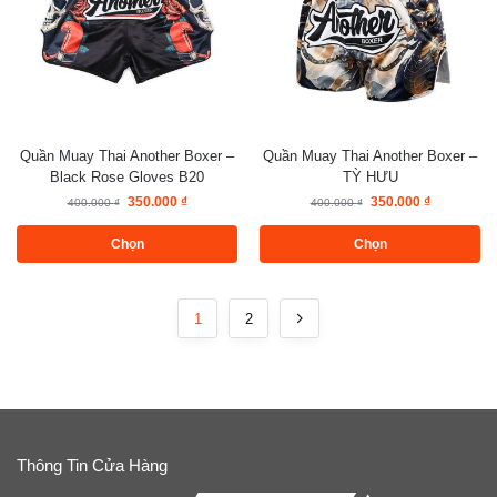
Quần Muay Thai Another Boxer –
Quần Muay Thai Another Boxer –
Black Rose Gloves B20
TỲ HƯU
350.000
₫
350.000
₫
400.000
₫
400.000
₫
Chọn
Chọn
1
2
Thông Tin Cửa Hàng