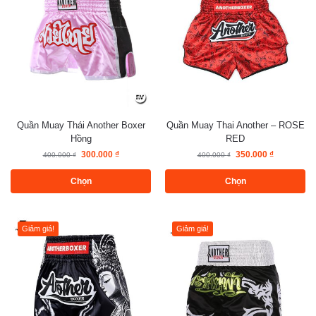
Quần Muay Thái Another Boxer
Quần Muay Thai Another – ROSE
Hồng
RED
300.000
₫
350.000
₫
400.000
₫
400.000
₫
Chọn
Chọn
Giảm giá!
Giảm giá!