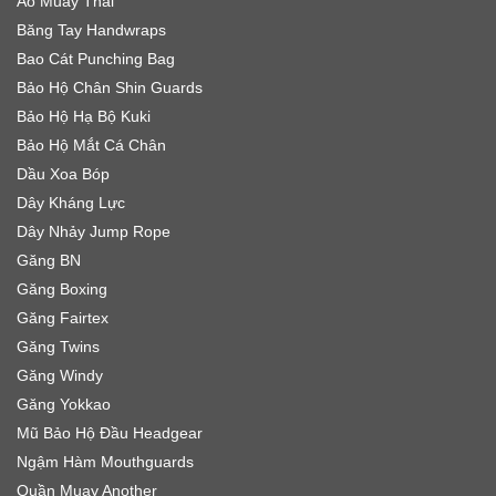
Áo Muay Thái
Băng Tay Handwraps
Bao Cát Punching Bag
Bảo Hộ Chân Shin Guards
Bảo Hộ Hạ Bộ Kuki
Bảo Hộ Mắt Cá Chân
Dầu Xoa Bóp
Dây Kháng Lực
Dây Nhảy Jump Rope
Găng BN
Găng Boxing
Găng Fairtex
Găng Twins
Găng Windy
Găng Yokkao
Mũ Bảo Hộ Đầu Headgear
Ngậm Hàm Mouthguards
Quần Muay Another