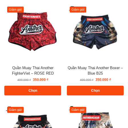
Giảm giá!
Giảm giá!
Quần Muay Thai Another
Quần Muay Thai Another Boxer –
FighterViet – ROSE RED
Blue B25
350.000
₫
350.000
₫
400.000
₫
400.000
₫
Chọn
Chọn
Giảm giá!
Giảm giá!