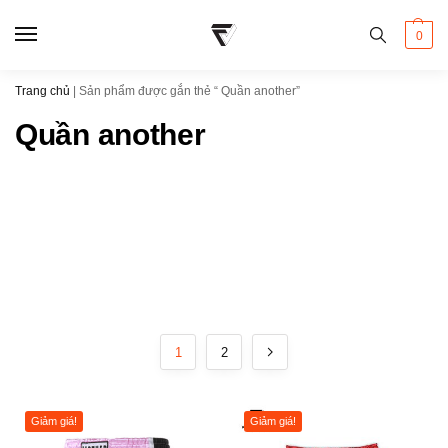
0
Trang chủ
|
Sản phẩm được gắn thẻ “ Quần another”
Quần another
1
2
Giảm giá!
Giảm giá!