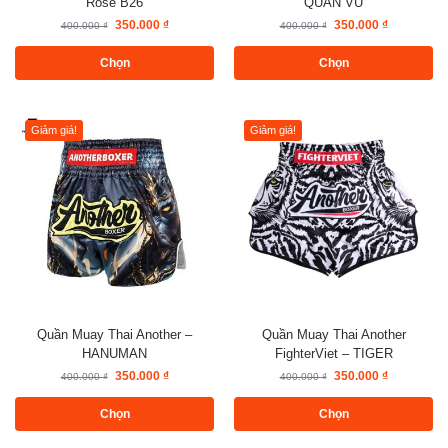
Rose B26
QUAN VŨ
350.000
₫
350.000
₫
400.000
₫
400.000
₫
Chọn
Chọn
Giảm giá!
Giảm giá!
Quần Muay Thai Another –
Quần Muay Thai Another
HANUMAN
FighterViet – TIGER
350.000
₫
350.000
₫
400.000
₫
400.000
₫
Chọn
Chọn