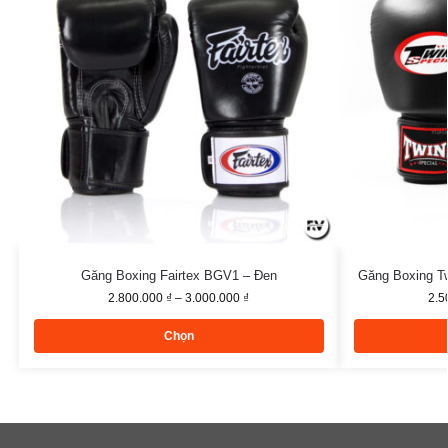
Găng Boxing Fairtex BGV1 – Đen
Găng Boxing T
2.800.000
₫
–
3.000.000
₫
2.5
Chọn