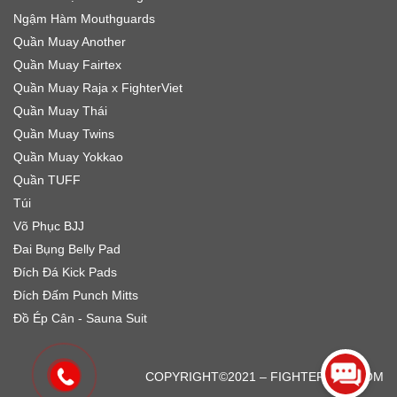
Ngậm Hàm Mouthguards
Quần Muay Another
Quần Muay Fairtex
Quần Muay Raja x FighterViet
Quần Muay Thái
Quần Muay Twins
Quần Muay Yokkao
Quần TUFF
Túi
Võ Phục BJJ
Đai Bụng Belly Pad
Đích Đá Kick Pads
Đích Đấm Punch Mitts
Đồ Ép Cân - Sauna Suit
FarmBackyard
IPTVElitePro
COPYRIGHT©2021 – FIGHTERVIET.COM