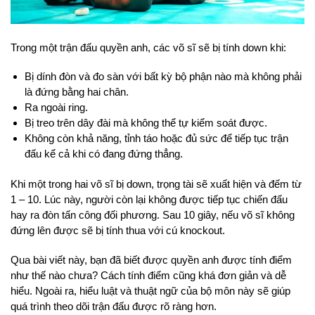
Trong một trận đấu quyền anh, các võ sĩ sẽ bị tính down khi:
Bị dính đòn và đo sàn với bất kỳ bộ phận nào mà không phải
là đứng bằng hai chân.
Ra ngoài ring.
Bị treo trên dây đài mà không thể tự kiểm soát được.
Không còn khả năng, tỉnh táo hoặc đủ sức để tiếp tục trận
đấu kể cả khi có đang đứng thẳng.
Khi một trong hai võ sĩ bị down, trọng tài sẽ xuất hiện và đếm từ
1 – 10. Lúc này, người còn lại không được tiếp tục chiến đấu
hay ra đòn tấn công đối phương. Sau 10 giây, nếu võ sĩ không
đứng lên được sẽ bị tính thua với cú knockout.
Qua bài viết này, bạn đã biết được quyền anh được tính điểm
như thế nào chưa? Cách tính điểm cũng khá đơn giản và dễ
hiểu. Ngoài ra, hiểu luật và thuật ngữ của bộ môn này sẽ giúp
quá trình theo dõi trận đấu được rõ ràng hơn.