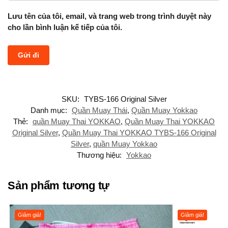
Lưu tên của tôi, email, và trang web trong trình duyệt này
cho lần bình luận kế tiếp của tôi.
SKU:
TYBS-166 Original Silver
Danh mục:
Quần Muay Thái
,
Quần Muay Yokkao
Thẻ:
quần Muay Thai YOKKAO
,
Quần Muay Thai YOKKAO
Original Silver
,
Quần Muay Thai YOKKAO TYBS-166 Original
Silver
,
quần Muay Yokkao
Thương hiệu:
Yokkao
Sản phẩm tương tự
Giảm giá!
Giảm giá!