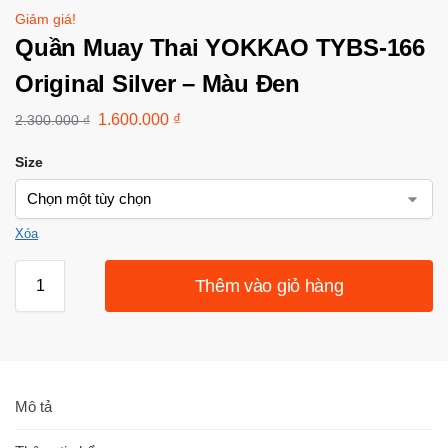
Giảm giá!
Quần Muay Thai YOKKAO TYBS-166
Original Silver – Màu Đen
1.600.000
₫
2.300.000
₫
Size
Xóa
Thêm vào giỏ hàng
Mô tả