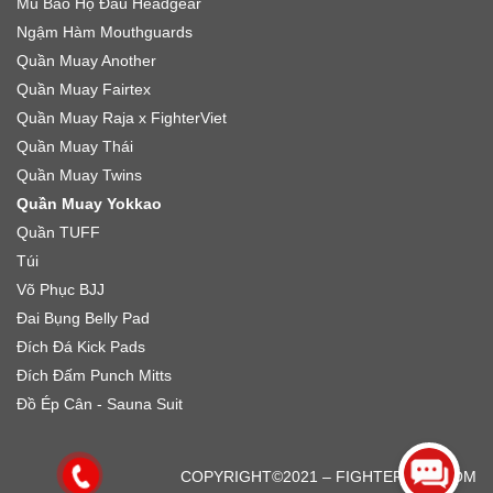
Mũ Bảo Hộ Đầu Headgear
Ngậm Hàm Mouthguards
Quần Muay Another
Quần Muay Fairtex
Quần Muay Raja x FighterViet
Quần Muay Thái
Quần Muay Twins
Quần Muay Yokkao
Quần TUFF
Túi
Võ Phục BJJ
Đai Bụng Belly Pad
Đích Đá Kick Pads
Đích Đấm Punch Mitts
Đồ Ép Cân - Sauna Suit
FarmBackyard
IPTVElitePro
COPYRIGHT©2021 – FIGHTERVIET.COM