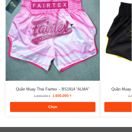
Quần Muay Thai Fairtex – BS1914 “ALMA”
Quần Muay 
1.600.000
₫
1.900.000
₫
1.
Chọn