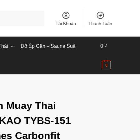
Tìm kiếm
Tài Khoản
Thanh Toán
Thái
Đồ Ép Cân – Sauna Suit
0
₫
0
 Muay Thai
KAO TYBS-151
es Carbonfit