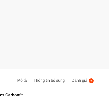
Mô tả
Thông tin bổ sung
Đánh giá
0
s Carbonfit