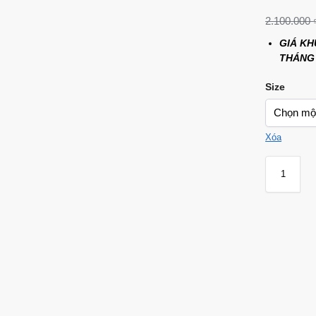
2.100.000
GIÁ KH
THÁNG
Size
Xóa