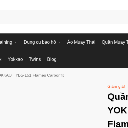
aining
Dụng cụ bảo hộ
Áo Muay Thái
Quần Muay 
x
Yokkao
Twins
Blog
KKAO TYBS-151 Flames Carbonfit
Giảm giá!
Quần
YOK
Flam