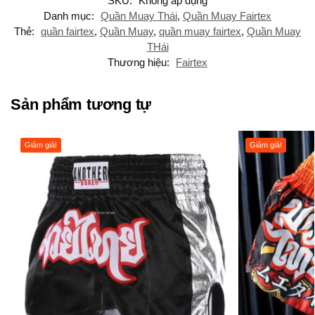
SKU:
Không áp dụng
Danh mục:
Quần Muay Thái
,
Quần Muay Fairtex
Thẻ:
quần fairtex
,
Quần Muay
,
quần muay fairtex
,
Quần Muay
THái
Thương hiệu:
Fairtex
Sản phẩm tương tự
Giảm giá!
Giảm giá!