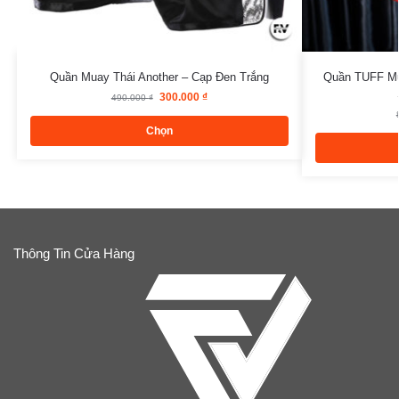
Quần Muay Thái Another – Cạp Đen Trắng
Quần TUFF Mu
300.000
₫
490.000
₫
Chọn
Thông Tin Cửa Hàng