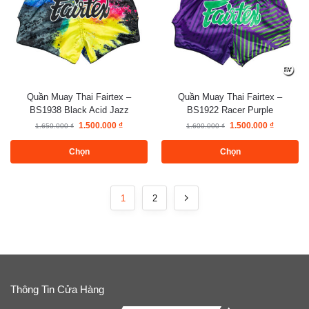
Quần Muay Thai Fairtex –
Quần Muay Thai Fairtex –
BS1938 Black Acid Jazz
BS1922 Racer Purple
1.500.000
₫
1.500.000
₫
1.650.000
₫
1.600.000
₫
Chọn
Chọn
1
2
Thông Tin Cửa Hàng