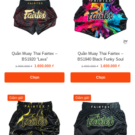
Quần Muay Thai Fairtex –
Quần Muay Thai Fairtex –
BS1920 “Lava”
BS1940 Black Funky Soul
1.600.000
₫
1.600.000
₫
1.900.000
₫
1.900.000
₫
Chọn
Chọn
Giảm giá!
Giảm giá!