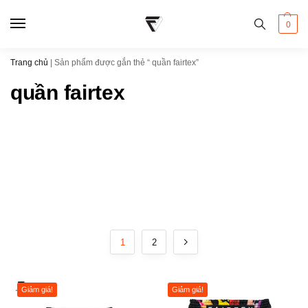
0
Trang chủ
|
Sản phẩm được gắn thẻ “ quần fairtex”
quần fairtex
1
2
Giảm giá!
Giảm giá!