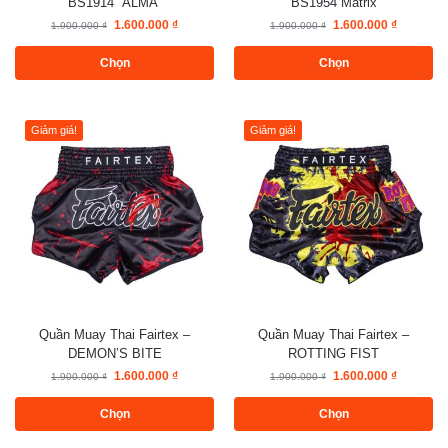
BS1914 “ALMA”
BS1954 Matrix
1.600.000
₫
1.600.000
₫
1.900.000
₫
1.900.000
₫
Chọn
Chọn
Giảm giá!
Giảm giá!
Quần Muay Thai Fairtex –
Quần Muay Thai Fairtex –
DEMON’S BITE
ROTTING FIST
1.600.000
₫
1.600.000
₫
1.900.000
₫
1.900.000
₫
Chọn
Chọn