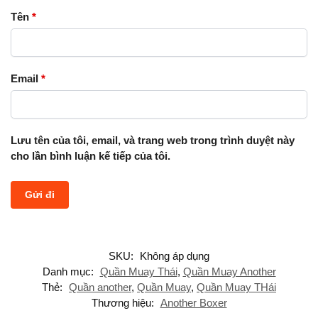
Tên
*
Email
*
Lưu tên của tôi, email, và trang web trong trình duyệt này
cho lần bình luận kế tiếp của tôi.
SKU:
Không áp dụng
Danh mục:
Quần Muay Thái
,
Quần Muay Another
Thẻ:
Quần another
,
Quần Muay
,
Quần Muay THái
Thương hiệu:
Another Boxer