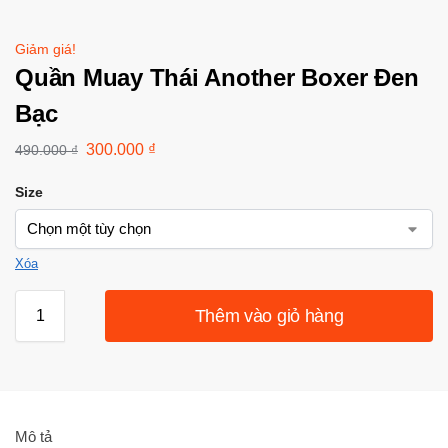
Giảm giá!
Quần Muay Thái Another Boxer Đen
Bạc
300.000
₫
490.000
₫
Size
Xóa
Thêm vào giỏ hàng
Mô tả