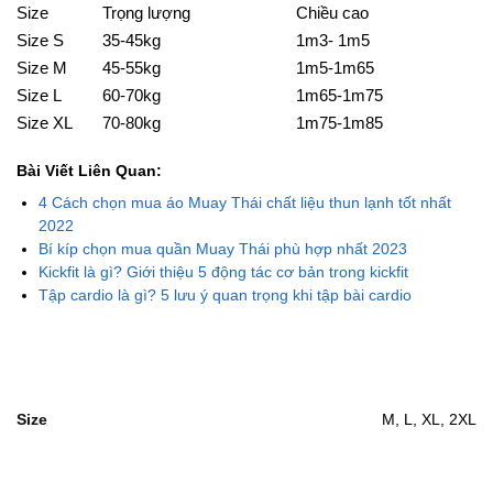
Size
Trọng lượng
Chiều cao
Size S
35-45kg
1m3- 1m5
Size M
45-55kg
1m5-1m65
Size L
60-70kg
1m65-1m75
Size XL
70-80kg
1m75-1m85
Bài Viết Liên Quan:
4 Cách chọn mua áo Muay Thái chất liệu thun lạnh tốt nhất
2022
Bí kíp chọn mua quần Muay Thái phù hợp nhất 2023
Kickfit là gì? Giới thiệu 5 động tác cơ bản trong kickfit
Tập cardio là gì? 5 lưu ý quan trọng khi tập bài cardio
Size
M, L, XL, 2XL