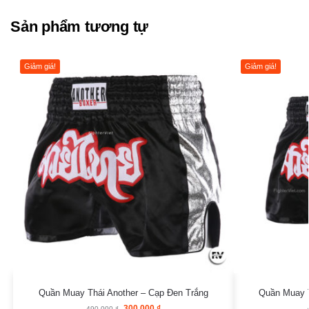
Sản phẩm tương tự
Giảm giá!
Giảm giá!
Quần Muay Thái Another – Cạp Đen Trắng
Quần Muay T
300.000
₫
490.000
₫