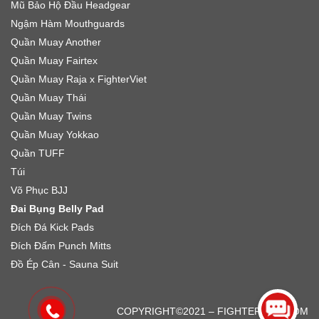
Mũ Bảo Hộ Đầu Headgear
Ngậm Hàm Mouthguards
Quần Muay Another
Quần Muay Fairtex
Quần Muay Raja x FighterViet
Quần Muay Thái
Quần Muay Twins
Quần Muay Yokkao
Quần TUFF
Túi
Võ Phục BJJ
Đai Bụng Belly Pad
Đích Đá Kick Pads
Đích Đấm Punch Mitts
Đồ Ép Cân - Sauna Suit
FarmBackyard
IPTVElitePro
COPYRIGHT©2021 – FIGHTERVIET.COM