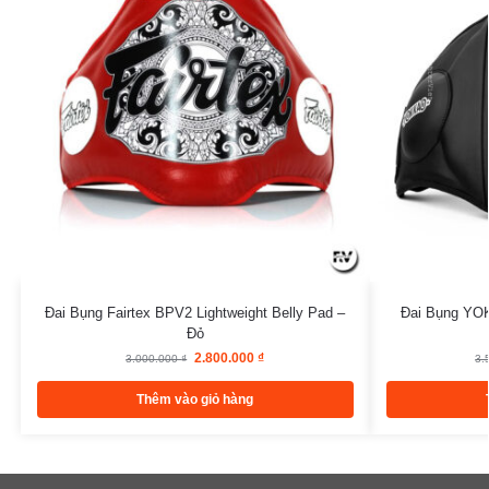
Đai Bụng Fairtex BPV2 Lightweight Belly Pad –
Đai Bụng YO
Đỏ
2.800.000
₫
3.000.000
₫
3.
Thêm vào giỏ hàng