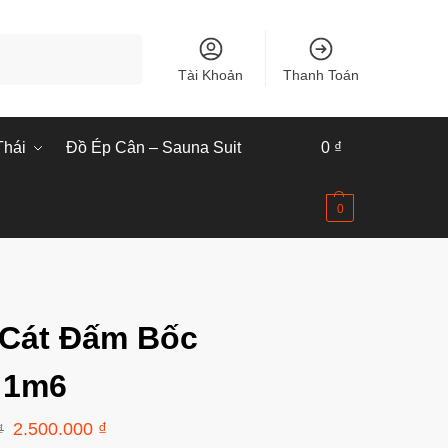
Tìm kiếm
Tài Khoản
Thanh Toán
Thái
Đồ Ép Cân – Sauna Suit
0
₫
0
 Cát Đấm Bốc
 1m6
2.500.000
₫
₫