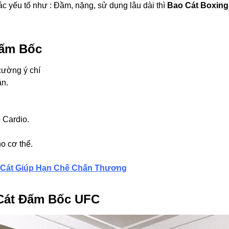
c yếu tố như : Đầm, nặng, sử dụng lâu dài thì
Bao Cát Boxin
Đấm Bốc
cường ý chí
ân.
 Cardio.
o cơ thể.
o Cát Giúp Hạn Chế Chấn Thương
 Cát Đấm Bốc UFC