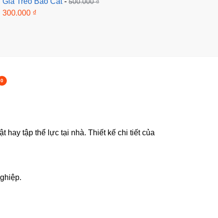
Giá Treo Bao Cát
-
500.000
₫
300.000
₫
0
ay tập thể lực tại nhà. Thiết kế chi tiết của
ghiệp.