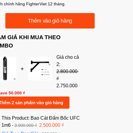
h chính hãng FighterViet 12 tháng.
Thêm vào giỏ hàng
ẢM GIÁ KHI MUA THEO
MBO
Giá cho cả
2:
+
2.800.000
₫
2.750.000
Save
50.000
₫
Thêm 2 sản phẩm vào giỏ hàng
This Product: Bao Cát Đấm Bốc UFC
1m6
-
2.500.000
₫
3.000.000
₫