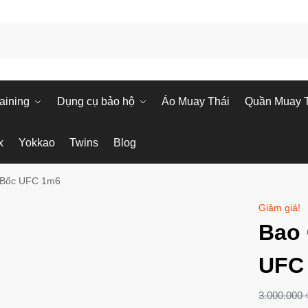
aining
Dụng cụ bảo hộ
Áo Muay Thái
Quần Muay 
x
Yokkao
Twins
Blog
 Bốc UFC 1m6
Giảm giá!
Bao
UFC
3.000.000