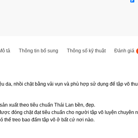
Mô tả
Thông tin bổ sung
Thông số kỹ thuật
Đánh giá
 da, nhồi chặt bằng vải vụn và phù hợp sử dụng để tập võ thuật h
sản xuất theo tiêu chuẩn Thái Lan bền, đẹp.
được đóng chặt đạt tiêu chuẩn cho người tập võ luyện chuyên n
ó thể treo bao đấm tập võ ở bất cứ nơi nào.