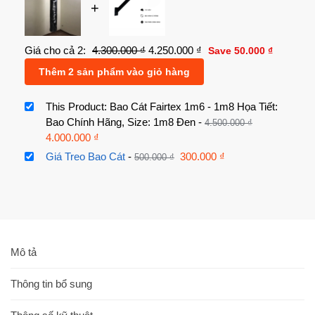
+
Giá cho cả 2:
4.300.000
₫
4.250.000
₫
Save
50.000
₫
Thêm 2 sản phẩm vào giỏ hàng
This Product: Bao Cát Fairtex 1m6 - 1m8 Họa Tiết:
Bao Chính Hãng, Size: 1m8 Đen
-
4.500.000
₫
4.000.000
₫
Giá Treo Bao Cát
-
300.000
₫
500.000
₫
Mô tả
Thông tin bổ sung