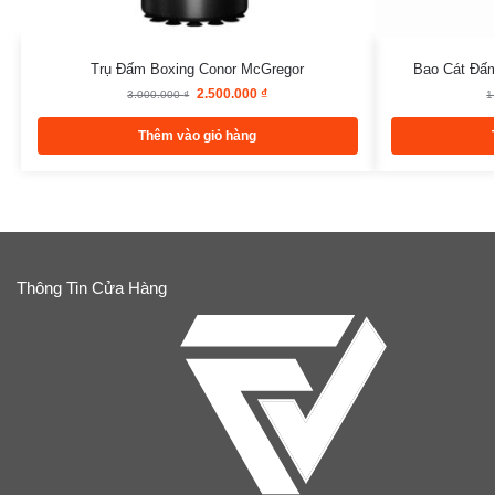
Trụ Đấm Boxing Conor McGregor
Bao Cát Đấm
2.500.000
₫
3.000.000
₫
1
Thêm vào giỏ hàng
Thông Tin Cửa Hàng