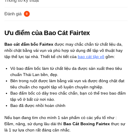
Thông số kỹ thuật
Đánh giá
0
Ưu điểm của Bao Cát Fairtex
Bao cát đấm bốc Fairtex
được may chắc chắn từ chất liệu da,
nhồi chặt bằng vải vụn và phù hợp sử dụng để tập võ thuật hay
tập thể lực tại nhà. Thiết kế chi tiết của
bao cát tập võ
gồm:
Vỏ bao đấm bốc làm từ chất liệu da được sản xuất theo tiêu
chuẩn Thái Lan bền, đẹp.
Bên trong ruột được làm bằng vải vụn và được đóng chặt đạt
tiêu chuẩn cho người tập võ luyện chuyên nghiệp.
Bao đấm bốc có dây treo chắc chắn, bạn có thể treo bao đấm
tập võ ở bất cứ nơi nào.
Bao đã được nhồi hoàn chỉnh
Nếu bạn đang tìm cho mình 1 sản phẩm có các yếu tố như :
Đầm, nặng, sử dụng lâu dài thì
Bao Cát Boxing Fairtex
thực sự
là 1 sự lựa chọn rất đáng cân nhắc.