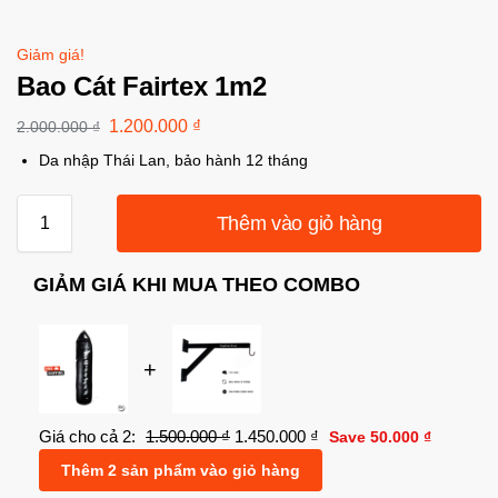
Giảm giá!
Bao Cát Fairtex 1m2
1.200.000
₫
2.000.000
₫
Da nhập Thái Lan, bảo hành 12 tháng
Thêm vào giỏ hàng
GIẢM GIÁ KHI MUA THEO COMBO
+
Giá cho cả 2:
1.500.000
₫
1.450.000
₫
Save
50.000
₫
Thêm 2 sản phẩm vào giỏ hàng