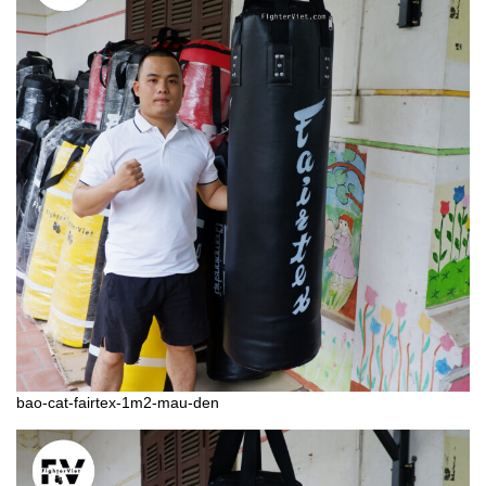
bao-cat-fairtex-1m2-mau-den