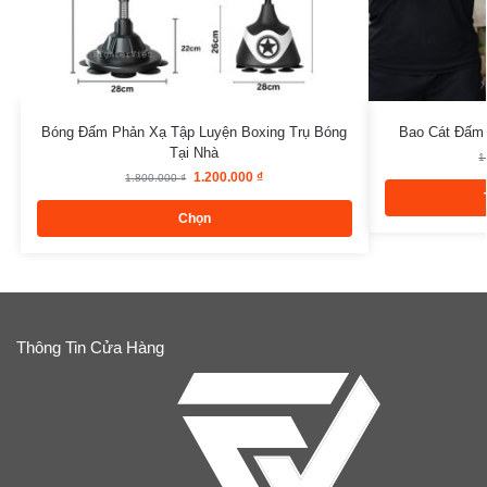
Bóng Đấm Phản Xạ Tập Luyện Boxing Trụ Bóng
Bao Cát Đấm 
Tại Nhà
1
1.200.000
₫
1.800.000
₫
Chọn
Thông Tin Cửa Hàng