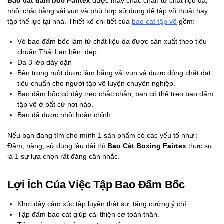
Bao cát đấm bốc Fairtex
được may chắc chắn từ chất liệu da,
nhồi chặt bằng vải vụn và phù hợp sử dụng để tập võ thuật hay
tập thể lực tại nhà. Thiết kế chi tiết của
bao cát tập võ
gồm:
Vỏ bao đấm bốc làm từ chất liệu da được sản xuất theo tiêu
chuẩn Thái Lan bền, đẹp.
Da 3 lớp dày dặn
Bên trong ruột được làm bằng vải vụn và được đóng chặt đạt
tiêu chuẩn cho người tập võ luyện chuyên nghiệp.
Bao đấm bốc có dây treo chắc chắn, bạn có thể treo bao đấm
tập võ ở bất cứ nơi nào.
Bao đã được nhồi hoàn chỉnh
Nếu bạn đang tìm cho mình 1 sản phẩm có các yếu tố như :
Đầm, nặng, sử dụng lâu dài thì
Bao Cát Boxing Fairtex
thực sự
là 1 sự lựa chọn rất đáng cân nhắc.
Lợi Ích Của Việc Tập Bao Đấm Bốc
Khơi dậy cảm xúc tập luyện thật sự, tăng cường ý chí
Tập đấm bao cát giúp cải thiện cơ toàn thân.