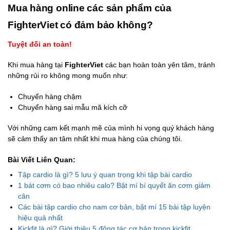
Mua hàng online các sản phẩm của
FighterViet có đảm bảo không?
Tuyệt đối an toàn!
Khi mua hàng tại
FighterViet
các bạn hoàn toàn yên tâm, tránh
những rủi ro không mong muốn như:
Chuyển hàng chậm
Chuyển hàng sai mẫu mã kích cỡ
Với những cam kết mạnh mẽ của mình hi vọng quý khách hàng
sẽ cảm thấy an tâm nhất khi mua hàng của chúng tôi.
Bài Viết Liên Quan:
Tập cardio là gì? 5 lưu ý quan trọng khi tập bài cardio
1 bát cơm có bao nhiêu calo? Bật mí bí quyết ăn cơm giảm
cân
Các bài tập cardio cho nam cơ bản, bật mí 15 bài tập luyện
hiệu quả nhất
Kickfit là gì? Giới thiệu 5 động tác cơ bản trong kickfit