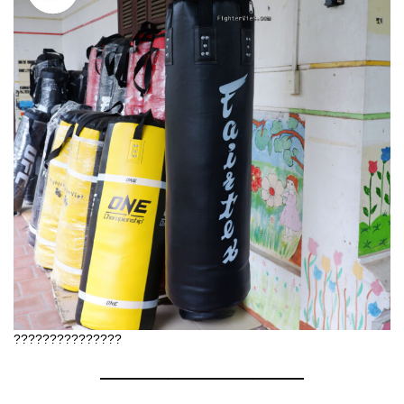
???????????????
————————————