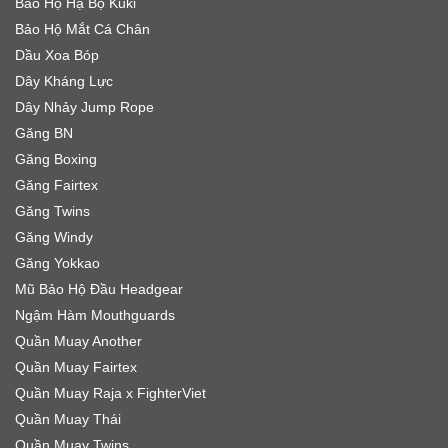
Bảo Hộ Hạ Bộ Kuki
Bảo Hộ Mắt Cá Chân
Dầu Xoa Bóp
Dây Kháng Lực
Dây Nhảy Jump Rope
Găng BN
Găng Boxing
Găng Fairtex
Găng Twins
Găng Windy
Găng Yokkao
Mũ Bảo Hộ Đầu Headgear
Ngậm Hàm Mouthguards
Quần Muay Another
Quần Muay Fairtex
Quần Muay Raja x FighterViet
Quần Muay Thái
Quần Muay Twins