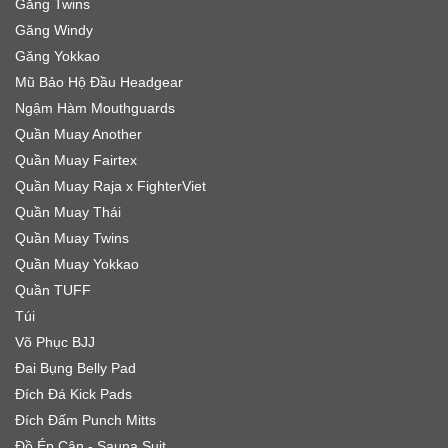
Găng Twins
Găng Windy
Găng Yokkao
Mũ Bảo Hộ Đầu Headgear
Ngậm Hàm Mouthguards
Quần Muay Another
Quần Muay Fairtex
Quần Muay Raja x FighterViet
Quần Muay Thái
Quần Muay Twins
Quần Muay Yokkao
Quần TUFF
Túi
Võ Phục BJJ
Đai Bụng Belly Pad
Đích Đá Kick Pads
Đích Đấm Punch Mitts
Đồ Ép Cân - Sauna Suit