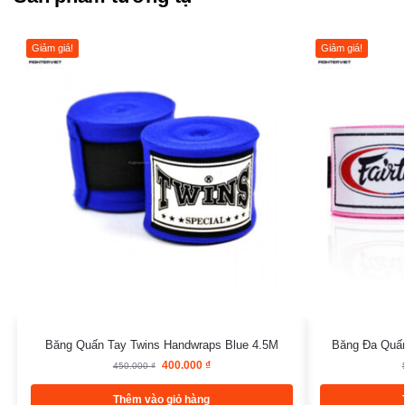
Giảm giá!
Giảm giá!
Băng Quấn Tay Twins Handwraps Blue 4.5M
Băng Đa Quấn
400.000
₫
450.000
₫
Thêm vào giỏ hàng