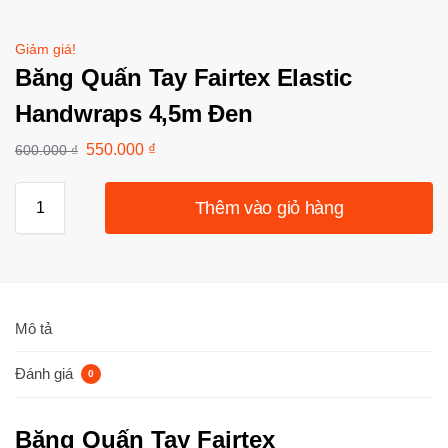
Giảm giá!
Băng Quấn Tay Fairtex Elastic
Handwraps 4,5m Đen
550.000
₫
600.000
₫
Thêm vào giỏ hàng
Mô tả
Đánh giá
0
Băng Quấn Tay Fairtex