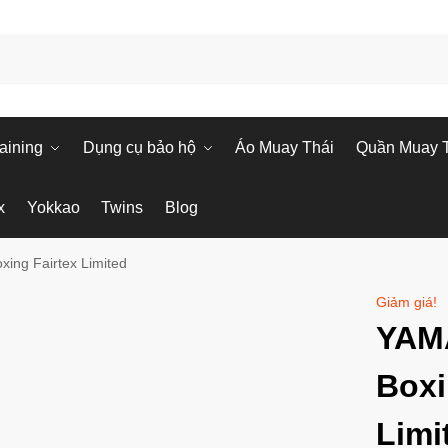
aining
Dụng cụ bảo hộ
Áo Muay Thái
Quần Muay 
x
Yokkao
Twins
Blog
ng Fairtex Limited
Giảm giá!
YAM
Boxi
Limi