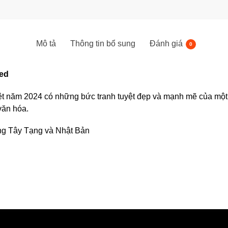
Mô tả
Thông tin bổ sung
Đánh giá
0
ed
t năm 2024 có những bức tranh tuyệt đẹp và mạnh mẽ của một 
văn hóa.
ng Tây Tạng và Nhật Bản