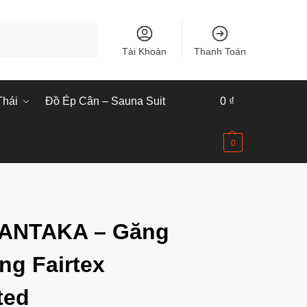
Tìm kiếm
Tài Khoản
Thanh Toán
Thái
Đồ Ép Cân – Sauna Suit
0
₫
0
ANTAKA – Găng
ng Fairtex
ted