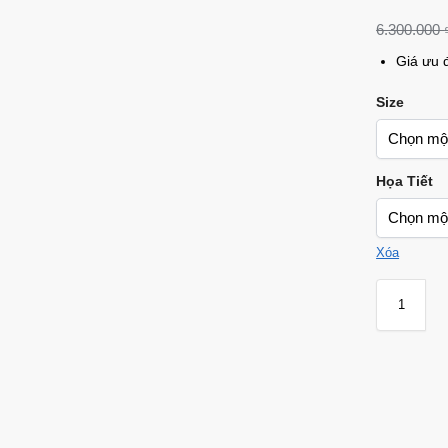
6.300.000
Giá ưu 
Size
Họa Tiết
Xóa