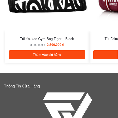
Túi Yokkao Gym Bag Tiger – Black
Túi Fair
2.500.000
₫
3.800.000
₫
Thêm vào giỏ hàng
Thông Tin Cửa Hàng