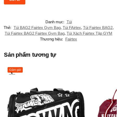
Danh mục:
Túi
Thẻ:
Túi BAG2 Fairtex Gym Bag
,
Túi FAirtex
,
Túi Fairtex BAG2
,
Túi Fairtex BAG2 Fairtex Gym Bag
,
Túi Xách Fairtex Tập GYM
Thương hiệu:
Fairtex
Sản phẩm tương tự
Giảm giá!