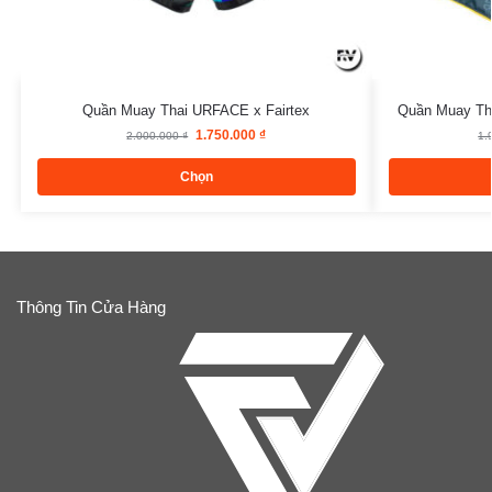
Quần Muay Thai URFACE x Fairtex
Quần Muay Th
1.750.000
₫
2.000.000
₫
1.
Chọn
Thông Tin Cửa Hàng