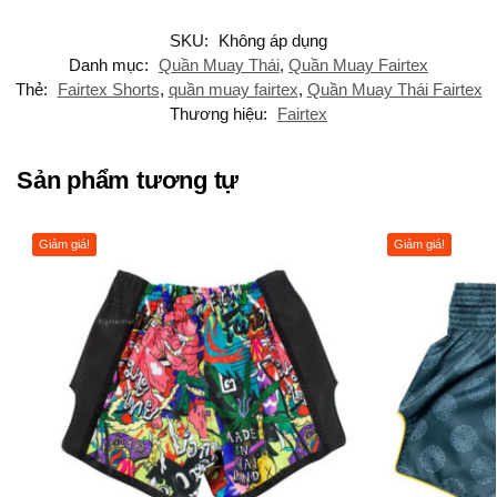
SKU:
Không áp dụng
Danh mục:
Quần Muay Thái
,
Quần Muay Fairtex
Thẻ:
Fairtex Shorts
,
quần muay fairtex
,
Quần Muay Thái Fairtex
Thương hiệu:
Fairtex
Sản phẩm tương tự
Giảm giá!
Giảm giá!