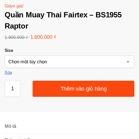
Giảm giá!
Quần Muay Thai Fairtex – BS1955
Raptor
1.600.000
₫
1.900.000
₫
Size
Xóa
Thêm vào giỏ hàng
Mô tả