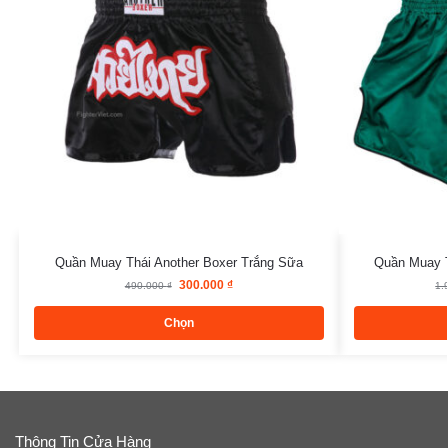
Quần Muay Thái Another Boxer Trắng Sữa
Quần Muay 
300.000
₫
490.000
₫
1.
Chọn
Thông Tin Cửa Hàng