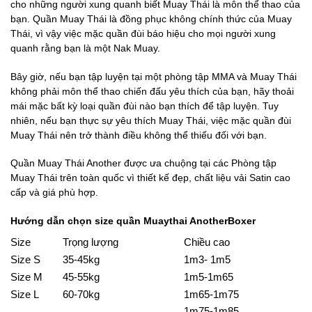
cho những người xung quanh biết Muay Thái là môn thể thao của
bạn. Quần Muay Thái là đồng phục không chính thức của Muay
Thái, vì vậy việc mặc quần đùi báo hiệu cho mọi người xung
quanh rằng bạn là một Nak Muay.
Bây giờ, nếu bạn tập luyện tại một phòng tập MMA và Muay Thái
không phải môn thể thao chiến đấu yêu thích của bạn, hãy thoải
mái mặc bất kỳ loại quần đùi nào bạn thích để tập luyện. Tuy
nhiên, nếu bạn thực sự yêu thích Muay Thái, việc mặc quần đùi
Muay Thái nên trở thành điều không thể thiếu đối với bạn.
Quần Muay Thái Another được ưa chuộng tại các Phòng tập
Muay Thái trên toàn quốc vì thiết kế đẹp, chất liệu vải Satin cao
cấp và giá phù hợp.
Hướng dẫn chọn size quần Muaythai AnotherBoxer
Size
Trọng lượng
Chiều cao
Size S
35-45kg
1m3- 1m5
Size M
45-55kg
1m5-1m65
Size L
60-70kg
1m65-1m75
1m75-1m85