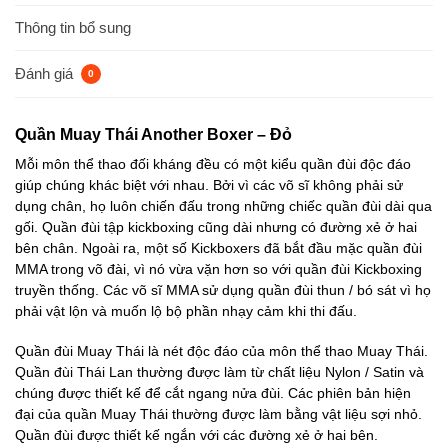
Thông tin bổ sung
Đánh giá
0
Quần Muay Thái Another Boxer – Đỏ
Mỗi môn thể thao đối kháng đều có một kiểu quần đùi độc đáo
giúp chúng khác biệt với nhau. Bởi vì các võ sĩ không phải sử
dụng chân, họ luôn chiến đấu trong những chiếc quần đùi dài qua
gối. Quần đùi tập kickboxing cũng dài nhưng có đường xẻ ở hai
bên chân. Ngoài ra, một số Kickboxers đã bắt đầu mặc quần đùi
MMA trong võ đài, vì nó vừa vặn hơn so với quần đùi Kickboxing
truyền thống. Các võ sĩ MMA sử dụng quần đùi thun / bó sát vì họ
phải vật lộn và muốn lộ bộ phần nhạy cảm khi thi đấu.
Quần đùi Muay Thái là nét độc đáo của môn thể thao Muay Thái.
Quần đùi Thái Lan thường được làm từ chất liệu Nylon / Satin và
chúng được thiết kế để cắt ngang nửa đùi. Các phiên bản hiện
đại của quần Muay Thái thường được làm bằng vật liệu sợi nhỏ.
Quần đùi được thiết kế ngắn với các đường xẻ ở hai bên.