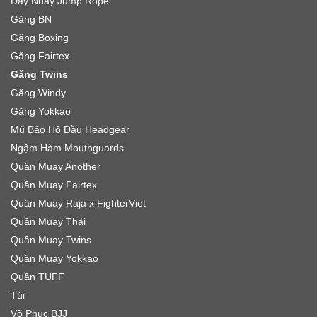
Dây Nhảy Jump Rope
Găng BN
Găng Boxing
Găng Fairtex
Găng Twins
Găng Windy
Găng Yokkao
Mũ Bảo Hộ Đầu Headgear
Ngậm Hàm Mouthguards
Quần Muay Another
Quần Muay Fairtex
Quần Muay Raja x FighterViet
Quần Muay Thái
Quần Muay Twins
Quần Muay Yokkao
Quần TUFF
Túi
Võ Phục BJJ