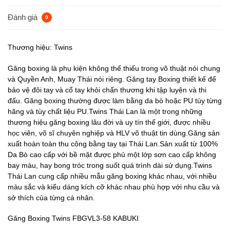
Đánh giá
0
Thương hiệu: Twins
Găng boxing là phụ kiện không thể thiếu trong võ thuật nói chung
và Quyền Anh, Muay Thái nói riêng. Găng tay Boxing thiết kế để
bảo vệ đôi tay và cổ tay khỏi chấn thương khi tập luyện và thi
đấu. Găng boxing thường được làm bằng da bò hoặc PU tùy từng
hãng và tùy chất liệu PU.Twins Thái Lan là một trong những
thương hiệu găng boxing lâu đời và uy tín thế giới, được nhiều
học viên, võ sĩ chuyên nghiệp và HLV võ thuật tin dùng.Găng sản
xuất hoàn toàn thu công bằng tay tại Thái Lan.Sản xuất từ 100%
Da Bò cao cấp với bề mặt được phủ một lớp sơn cao cấp không
bay màu, hay bong tróc trong suốt quá trình dài sử dụng.Twins
Thái Lan cung cấp nhiều mẫu găng boxing khác nhau, với nhiều
màu sắc và kiểu dáng kích cỡ khác nhau phù hợp với nhu cầu và
sở thích của từng cá nhân.
Găng Boxing Twins FBGVL3-58 KABUKI