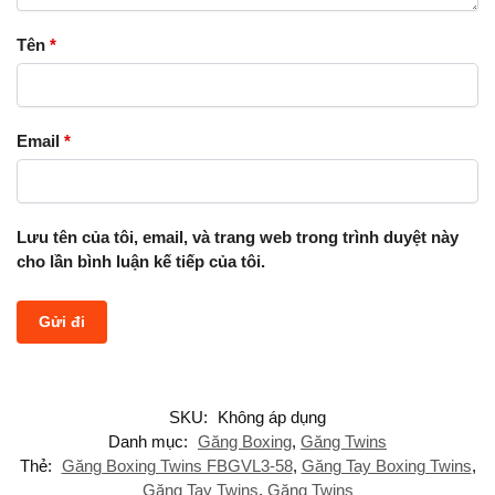
Tên
*
Email
*
Lưu tên của tôi, email, và trang web trong trình duyệt này
cho lần bình luận kế tiếp của tôi.
SKU:
Không áp dụng
Danh mục:
Găng Boxing
,
Găng Twins
Thẻ:
Găng Boxing Twins FBGVL3-58
,
Găng Tay Boxing Twins
,
Găng Tay Twins
,
Găng Twins