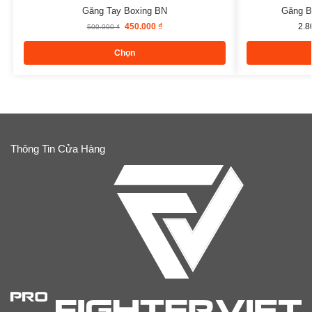
Găng Tay Boxing BN
Găng B
450.000
₫
2.8
500.000
₫
Chọn
Thông Tin Cửa Hàng