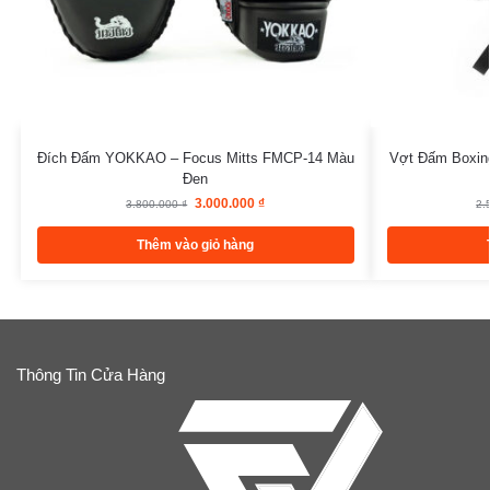
Đích Đấm YOKKAO – Focus Mitts FMCP-14 Màu
Vợt Đấm Boxing
Đen
3.000.000
₫
3.800.000
₫
2.
Thêm vào giỏ hàng
Thông Tin Cửa Hàng