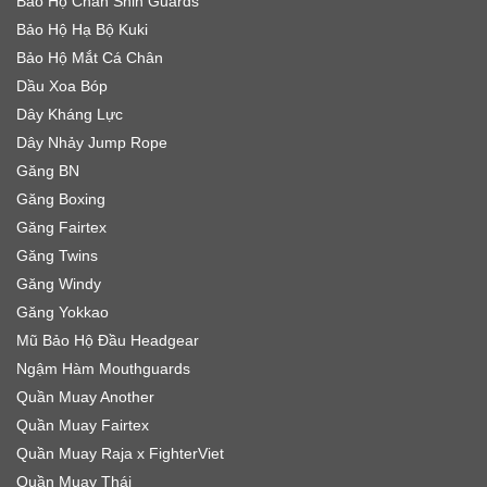
Bảo Hộ Chân Shin Guards
Bảo Hộ Hạ Bộ Kuki
Bảo Hộ Mắt Cá Chân
Dầu Xoa Bóp
Dây Kháng Lực
Dây Nhảy Jump Rope
Găng BN
Găng Boxing
Găng Fairtex
Găng Twins
Găng Windy
Găng Yokkao
Mũ Bảo Hộ Đầu Headgear
Ngậm Hàm Mouthguards
Quần Muay Another
Quần Muay Fairtex
Quần Muay Raja x FighterViet
Quần Muay Thái