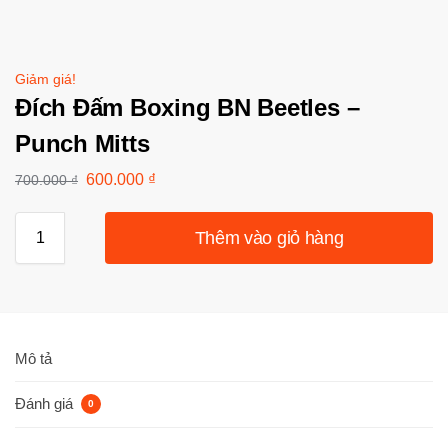
Giảm giá!
Đích Đấm Boxing BN Beetles –
Punch Mitts
600.000
₫
700.000
₫
Thêm vào giỏ hàng
Mô tả
Đánh giá
0