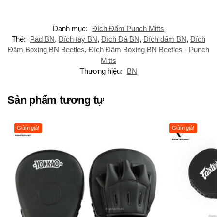
Danh mục:
Đích Đấm Punch Mitts
Thẻ:
Pad BN
,
Đích tay BN
,
Đích Đá BN
,
Đích đấm BN
,
Đích
Đấm Boxing BN Beetles
,
Đích Đấm Boxing BN Beetles - Punch
Mitts
Thương hiệu:
BN
Sản phẩm tương tự
Giảm giá!
Giảm giá!