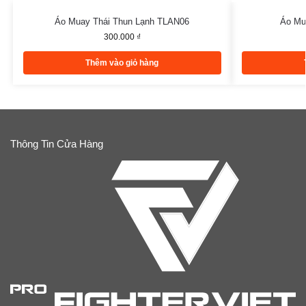
Áo Muay Thái Thun Lạnh TLAN06
Áo Mu
300.000
₫
Thêm vào giỏ hàng
Thông Tin Cửa Hàng