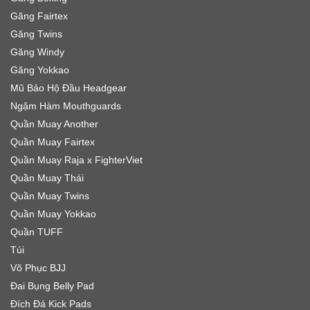
Găng Fairtex
Găng Twins
Găng Windy
Găng Yokkao
Mũ Bảo Hộ Đầu Headgear
Ngậm Hàm Mouthguards
Quần Muay Another
Quần Muay Fairtex
Quần Muay Raja x FighterViet
Quần Muay Thái
Quần Muay Twins
Quần Muay Yokkao
Quần TUFF
Túi
Võ Phục BJJ
Đai Bụng Belly Pad
Đích Đá Kick Pads