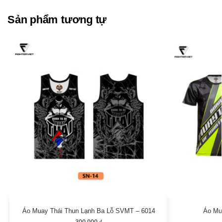
Sản phẩm tương tự
Áo Muay Thái Thun Lạnh Ba Lỗ SVMT – 6014
Áo Mu
300.000
₫