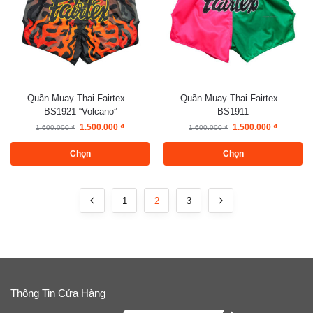
Quần Muay Thai Fairtex –
Quần Muay Thai Fairtex –
BS1921 “Volcano”
BS1911
1.500.000
₫
1.500.000
₫
1.600.000
₫
1.600.000
₫
Chọn
Chọn
1
2
3
Thông Tin Cửa Hàng