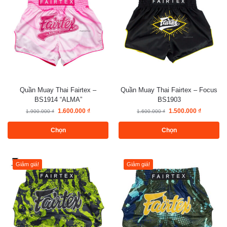
Quần Muay Thai Fairtex –
Quần Muay Thai Fairtex – Focus
BS1914 “ALMA”
BS1903
1.600.000
₫
1.500.000
₫
1.900.000
₫
1.600.000
₫
Chọn
Chọn
Giảm giá!
Giảm giá!