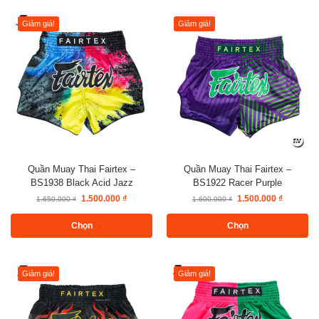
Giảm giá!
Giảm giá!
Quần Muay Thai Fairtex –
Quần Muay Thai Fairtex –
BS1938 Black Acid Jazz
BS1922 Racer Purple
1.500.000
₫
1.500.000
₫
1.650.000
₫
1.600.000
₫
Chọn
Chọn
Giảm giá!
Giảm giá!