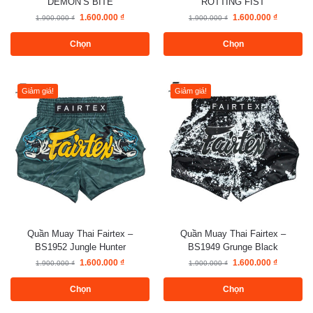
DEMON’S BITE
ROTTING FIST
1.600.000
₫
1.600.000
₫
1.900.000
₫
1.900.000
₫
Chọn
Chọn
Giảm giá!
Giảm giá!
Quần Muay Thai Fairtex –
Quần Muay Thai Fairtex –
BS1952 Jungle Hunter
BS1949 Grunge Black
1.600.000
₫
1.600.000
₫
1.900.000
₫
1.900.000
₫
Chọn
Chọn