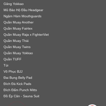
Găng Yokkao
Mũ Bảo Hộ Đầu Headgear
Ngậm Hàm Mouthguards
Quần Muay Another
Quần Muay Fairtex
Quần Muay Raja x FighterViet
Quần Muay Thái
Quần Muay Twins
Quần Muay Yokkao
Quần TUFF
Túi
Võ Phục BJJ
Đai Bụng Belly Pad
Đích Đá Kick Pads
Đích Đấm Punch Mitts
Đồ Ép Cân - Sauna Suit