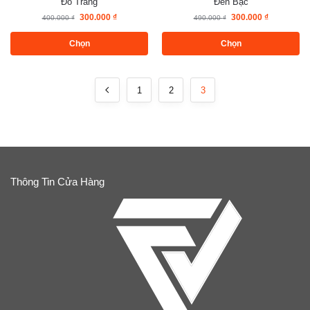
Đỏ Trắng
Đen Bạc
300.000
₫
300.000
₫
400.000
₫
490.000
₫
Chọn
Chọn
1
2
3
Thông Tin Cửa Hàng