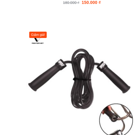
150.000
₫
180.000
₫
Giảm giá!