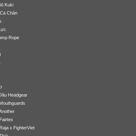
ộ Kuki
 Cá Chân
p
Lực
ump Rope
g
x
o
Đầu Headgear
outhguards
Another
airtex
aja x FighterViet
Thái