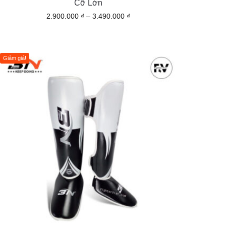
Cỡ Lớn
2.900.000
₫
–
3.490.000
₫
Giảm giá!