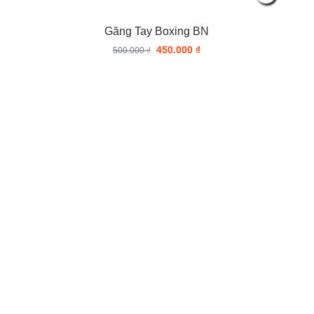
Găng Tay Boxing BN
450.000
₫
500.000
₫