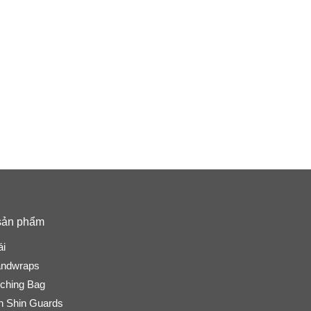
sản phẩm
FarmBackyard
IPTVElitePro
ái
andwraps
ching Bag
n Shin Guards