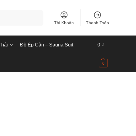
Tìm kiếm
Tài Khoản
Thanh Toán
Thái
Đồ Ép Cân – Sauna Suit
0
₫
0