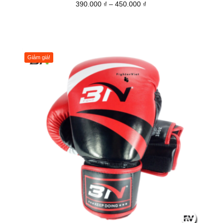
390.000
₫
–
450.000
₫
Giảm giá!