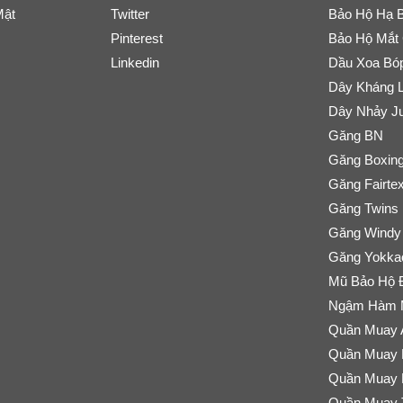
Mật
Twitter
Bảo Hộ Hạ B
Pinterest
Bảo Hộ Mắt
Linkedin
Dầu Xoa Bó
Dây Kháng 
Dây Nhảy J
Găng BN
Găng Boxin
Găng Fairte
Găng Twins
Găng Windy
Găng Yokka
Mũ Bảo Hộ 
Ngậm Hàm M
Quần Muay 
Quần Muay F
Quần Muay R
Quần Muay 