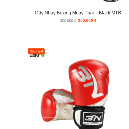
Dây Nhảy Boxing Muay Thai – Black MTB
250.000
₫
300.000
₫
Giảm giá!