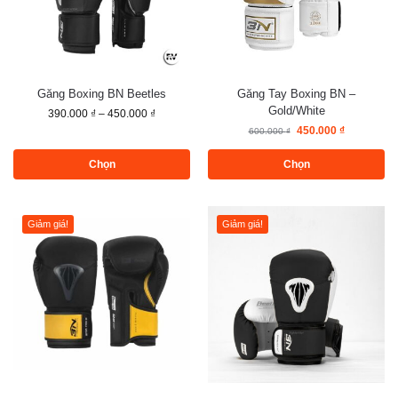
Găng Boxing BN Beetles
Găng Tay Boxing BN –
Gold/White
390.000
₫
–
450.000
₫
450.000
₫
600.000
₫
Chọn
Chọn
Giảm giá!
Giảm giá!