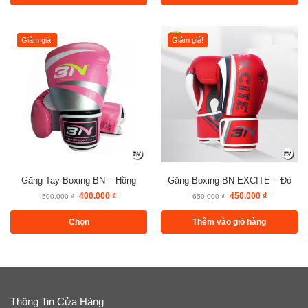
Giảm giá!
Giảm giá!
Găng Tay Boxing BN – Hồng
Găng Boxing BN EXCITE – Đỏ
400.000
₫
450.000
₫
500.000
₫
650.000
₫
Chọn
Thêm vào giỏ hàng
Thông Tin Cửa Hàng