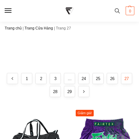
0
Trang chủ
|
Trang Cửa Hàng
|
Trang 27
1
2
3
…
24
25
26
27
28
29
Giảm giá!