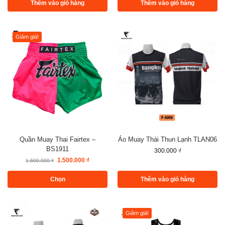
Thêm vào giỏ hàng
Thêm vào giỏ hàng
Giảm giá!
Quần Muay Thai Fairtex –
Áo Muay Thái Thun Lạnh TLAN06
BS1911
300.000
₫
1.500.000
₫
1.600.000
₫
Chọn
Thêm vào giỏ hàng
Giảm giá!