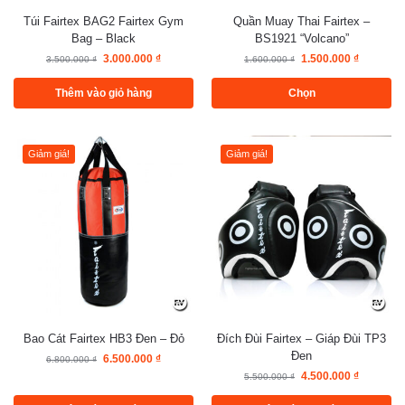
Túi Fairtex BAG2 Fairtex Gym
Quần Muay Thai Fairtex –
Bag – Black
BS1921 “Volcano”
3.000.000
₫
1.500.000
₫
3.500.000
₫
1.600.000
₫
Thêm vào giỏ hàng
Chọn
Giảm giá!
Giảm giá!
Bao Cát Fairtex HB3 Đen – Đỏ
Đích Đùi Fairtex – Giáp Đùi TP3
Đen
6.500.000
₫
6.800.000
₫
4.500.000
₫
5.500.000
₫