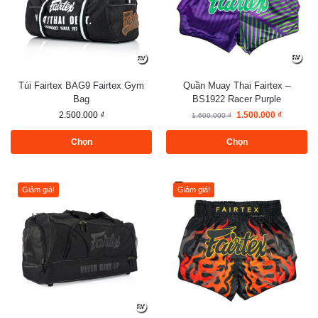
Túi Fairtex BAG9 Fairtex Gym
Quần Muay Thai Fairtex –
Bag
BS1922 Racer Purple
2.500.000
₫
1.500.000
₫
1.600.000
₫
Chọn
Chọn
Giảm giá!
Giảm giá!