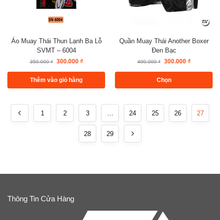
Áo Muay Thái Thun Lạnh Ba Lỗ
Quần Muay Thái Another Boxer
SVMT – 6004
Đen Bạc
300.000
₫
300.000
₫
350.000
₫
490.000
₫
Thêm vào giỏ hàng
Chọn
1
2
3
…
24
25
26
27
28
29
Thông Tin Cửa Hàng