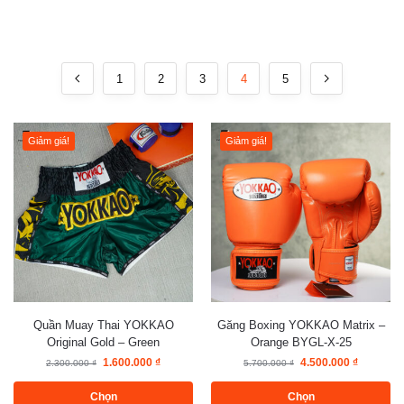
1
2
3
4
5
Giảm giá!
Giảm giá!
Quần Muay Thai YOKKAO
Găng Boxing YOKKAO Matrix –
Original Gold – Green
Orange BYGL-X-25
1.600.000
₫
4.500.000
₫
2.300.000
₫
5.700.000
₫
Chọn
Chọn