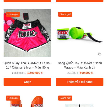
Giảm giá!
Giảm giá!
Quần Muay Thai YOKKAO TYBS-
Băng Quấn Tay YOKKAO Hand
167 Original Silver – Màu Hồng
Wraps – Màu Xanh Lá
1.600.000
₫
500.000
₫
2.300.000
₫
650.000
₫
Chọn
Thêm vào giỏ hàng
Giảm giá!
Giảm giá!