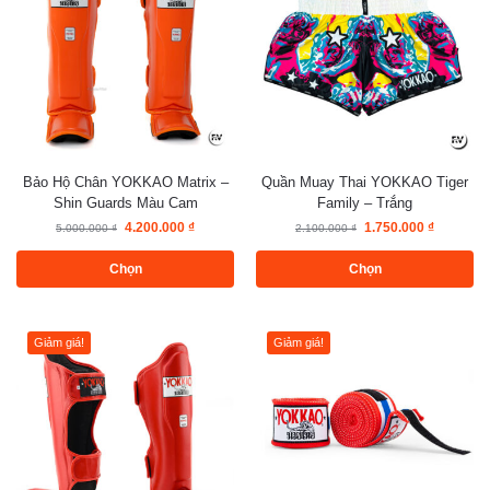
Bảo Hộ Chân YOKKAO Matrix –
Quần Muay Thai YOKKAO Tiger
Shin Guards Màu Cam
Family – Trắng
4.200.000
₫
1.750.000
₫
5.000.000
₫
2.100.000
₫
Chọn
Chọn
Giảm giá!
Giảm giá!