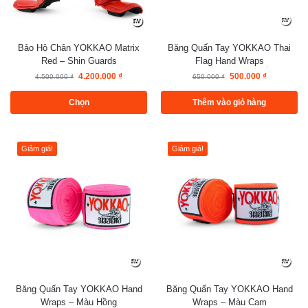
Bảo Hộ Chân YOKKAO Matrix
Băng Quấn Tay YOKKAO Thai
Red – Shin Guards
Flag Hand Wraps
4.200.000
₫
500.000
₫
4.500.000
₫
650.000
₫
Chọn
Thêm vào giỏ hàng
Giảm giá!
Giảm giá!
Băng Quấn Tay YOKKAO Hand
Băng Quấn Tay YOKKAO Hand
Wraps – Màu Hồng
Wraps – Màu Cam